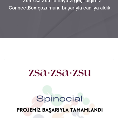
Zsa Zsa Zsu ile hayata geçirdiğimiz
ConnectBox çözümünü başarıyla canlıya aldık.