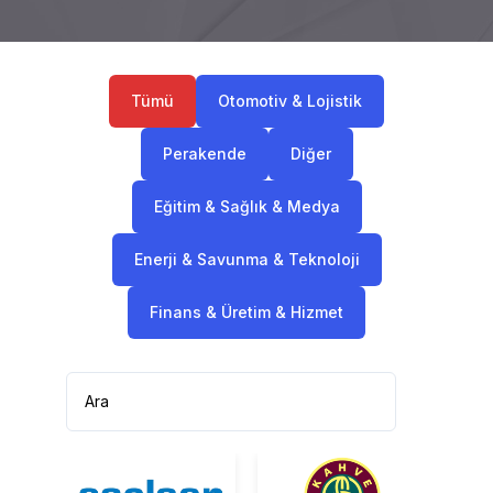
Tümü
Otomotiv & Lojistik
Perakende
Diğer
Eğitim & Sağlık & Medya
Enerji & Savunma & Teknoloji
Finans & Üretim & Hizmet