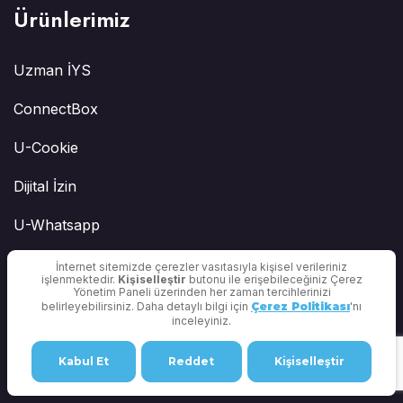
Ürünlerimiz
Uzman İYS
ConnectBox
U-Cookie
Dijital İzin
U-Whatsapp
U-WebChat
İnternet sitemizde çerezler vasıtasıyla kişisel verileriniz
işlenmektedir.
Kişiselleştir
butonu ile erişebileceğiniz Çerez
Yönetim Paneli üzerinden her zaman tercihlerinizi
Uzman Anket
belirleyebilirsiniz. Daha detaylı bilgi için
Çerez Politikası
'nı
inceleyiniz.
Zero Based Budgeting (ZBB) Portal
Kabul Et
Reddet
Kişiselleştir