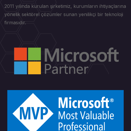
2011 yılında kurulan şirketimiz, kurumların ihtiyaçlarına
yönelik sektörel çözümler sunan yenilikçi bir teknoloji
firmasıdır.