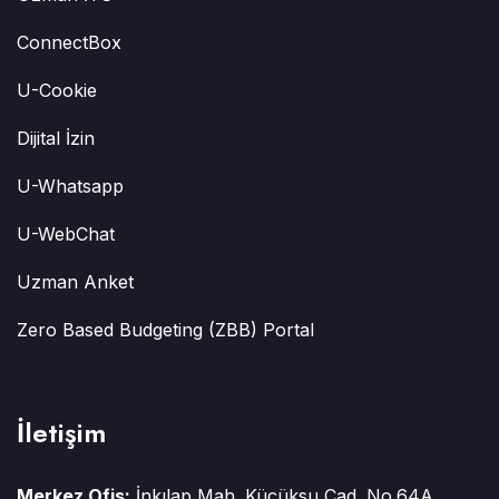
ConnectBox
U-Cookie
Dijital İzin
U-Whatsapp
U-WebChat
Uzman Anket
Zero Based Budgeting (ZBB) Portal
İletişim
Merkez Ofis:
İnkılap Mah. Küçüksu Cad. No.64A