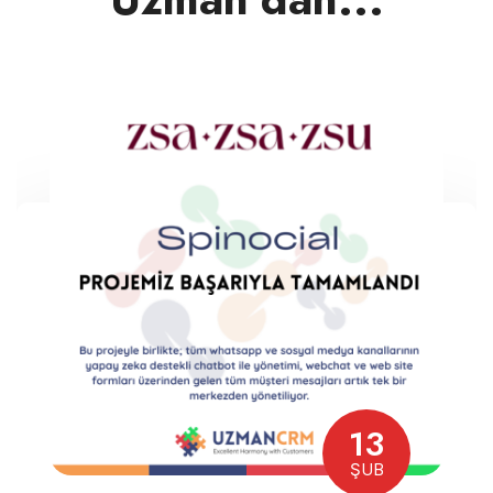
13
ŞUB