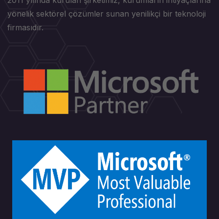
yönelik sektörel çözümler sunan yenilikçi bir teknoloji
firmasıdır.