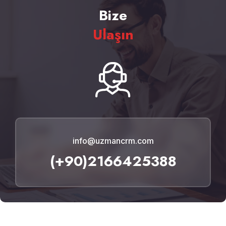
Bize
Ulaşın
info@uzmancrm.com
(+90)2166425388