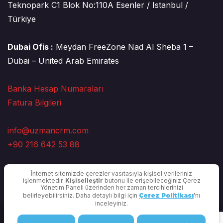
Teknopark C1 Blok No:110A Esenler / Istanbul /
Türkiye
Dubai Ofis :
Meydan FreeZone Nad Al Sheba 1 –
Dubai – United Arab Emirates
Banka Hesap Numaraları
Fatura Bilgileri
info@uzmancrm.com
+90 216 642 53 88
İnternet sitemizde çerezler vasıtasıyla kişisel verileriniz
işlenmektedir.
Kişiselleştir
butonu ile erişebileceğiniz Çerez
Yönetim Paneli üzerinden her zaman tercihlerinizi
belirleyebilirsiniz. Daha detaylı bilgi için
Çerez Politikası
'nı
inceleyiniz.