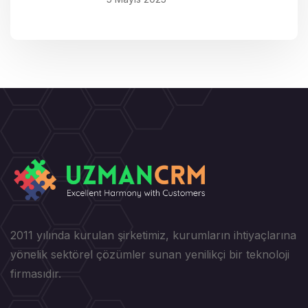
2011 yılında kurulan şirketimiz, kurumların ihtiyaçlarına
yönelik sektörel çözümler sunan yenilikçi bir teknoloji
firmasıdır.