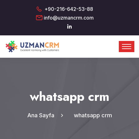
+90-216-642-53-88
info@uzmancrm.com
whatsapp crm
Ana Sayfa
whatsapp crm