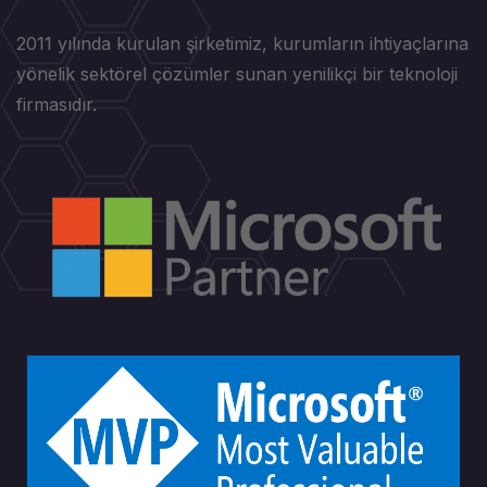
2011 yılında kurulan şirketimiz, kurumların ihtiyaçlarına
yönelik sektörel çözümler sunan yenilikçi bir teknoloji
firmasıdır.