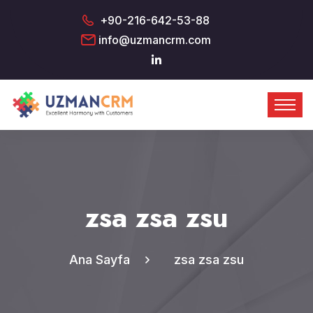
+90-216-642-53-88
info@uzmancrm.com
zsa zsa zsu
Ana Sayfa
zsa zsa zsu