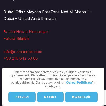
Dubai Ofis :
Meydan FreeZone Nad Al Sheba 1 –
Dubai – United Arab Emirates
Banka Hesap Numaraları
Fatura Bilgileri
info@uzmancrm.com
+90 216 642 53 88
İnternet sitemizde çerezler vasıtasıyla kişisel verileriniz
işlenmektedir.
Kişiselleştir
butonu ile erişebileceğiniz Çerez
Yönetim Paneli üzerinden her zaman tercihlerinizi
belirleyebilirsiniz. Daha detaylı bilgi için
Çerez Politikası
'nı
inceleyiniz.
Copyright © 2025 Uzman CRM |
Gizlilik Politikası
Kabul Et
Reddet
Kişiselleştir