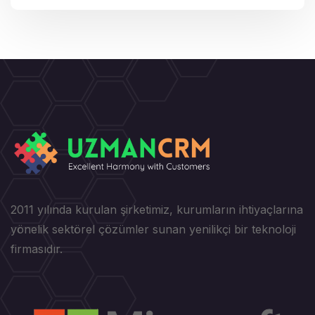
2011 yılında kurulan şirketimiz, kurumların ihtiyaçlarına
yönelik sektörel çözümler sunan yenilikçi bir teknoloji
firmasıdır.