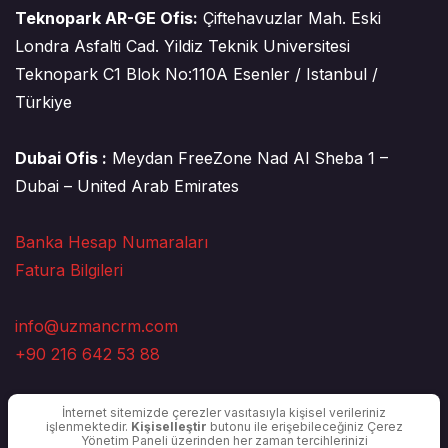
Teknopark AR-GE Ofis:
Çiftehavuzlar Mah. Eski
Londra Asfalti Cad. Yildiz Teknik Universitesi
Teknopark C1 Blok No:110A Esenler / Istanbul /
Türkiye
Dubai Ofis :
Meydan FreeZone Nad Al Sheba 1 –
Dubai – United Arab Emirates
Banka Hesap Numaraları
Fatura Bilgileri
info@uzmancrm.com
+90 216 642 53 88
İnternet sitemizde çerezler vasıtasıyla kişisel verileriniz
işlenmektedir.
Kişiselleştir
butonu ile erişebileceğiniz Çerez
Yönetim Paneli üzerinden her zaman tercihlerinizi