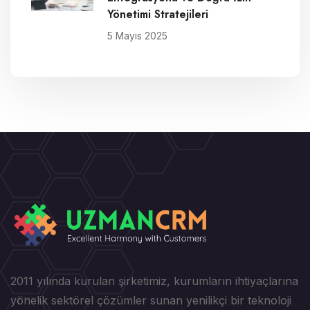
Yönetimi Stratejileri
5 Mayıs 2025
2011 yılında kurulan şirketimiz, kurumların ihtiyaçlarına
yönelik sektörel çözümler sunan yenilikçi bir teknoloji