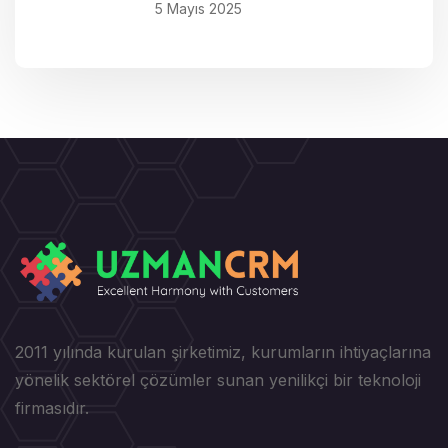
5 Mayıs 2025
2011 yılında kurulan şirketimiz, kurumların ihtiyaçlarına
yönelik sektörel çözümler sunan yenilikçi bir teknoloji
firmasıdır.