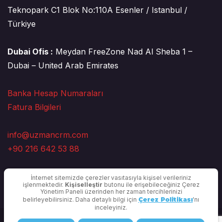
Teknopark C1 Blok No:110A Esenler / Istanbul /
Türkiye
Dubai Ofis :
Meydan FreeZone Nad Al Sheba 1 –
Dubai – United Arab Emirates
Banka Hesap Numaraları
Fatura Bilgileri
info@uzmancrm.com
+90 216 642 53 88
İnternet sitemizde çerezler vasıtasıyla kişisel verileriniz
işlenmektedir.
Kişiselleştir
butonu ile erişebileceğiniz Çerez
Yönetim Paneli üzerinden her zaman tercihlerinizi
belirleyebilirsiniz. Daha detaylı bilgi için
Çerez Politikası
'nı
inceleyiniz.