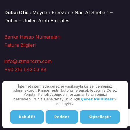
Dubai Ofis :
Meydan FreeZone Nad Al Sheba 1 –
Dubai – United Arab Emirates
Banka Hesap Numaraları
Fatura Bilgileri
info@uzmancrm.com
+90 216 642 53 88
İnternet sitemizde çerezler vasıtasıyla kişisel verileriniz
işlenmektedir.
Kişiselleştir
butonu ile erişebileceğiniz Çerez
Yönetim Paneli üzerinden her zaman tercihlerinizi
belirleyebilirsiniz. Daha detaylı bilgi için
Çerez Politikası
'nı
inceleyiniz.
Copyright © 2025 Uzman CRM |
Gizlilik Politikası
Kabul Et
Reddet
Kişiselleştir