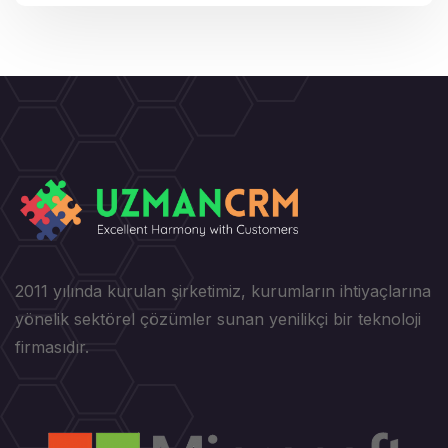
2011 yılında kurulan şirketimiz, kurumların ihtiyaçlarına
yönelik sektörel çözümler sunan yenilikçi bir teknoloji
firmasıdır.