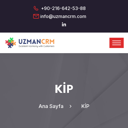
+90-216-642-53-88
info@uzmancrm.com
KİP
Ana Sayfa
KİP