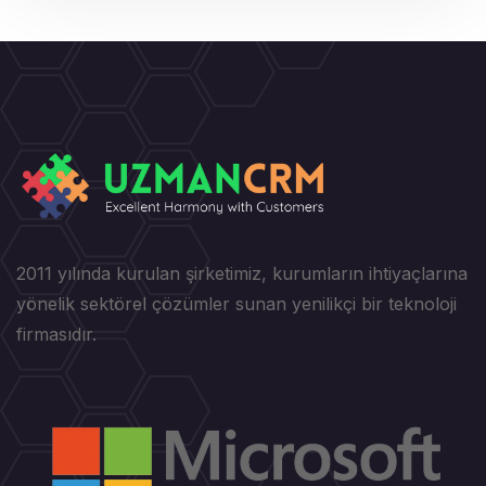
2011 yılında kurulan şirketimiz, kurumların ihtiyaçlarına
yönelik sektörel çözümler sunan yenilikçi bir teknoloji
firmasıdır.