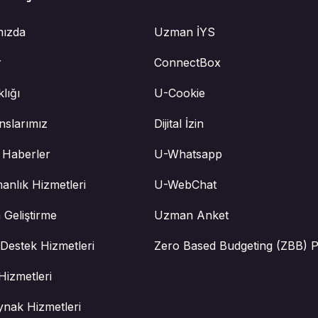
mızda
Uzman İYS
r
ConnectBox
klığı
U-Cookie
nslarımız
Dijital İzin
 Haberler
U-Whatsapp
anlık Hizmetleri
U-WebChat
 Geliştirme
Uzman Anket
Destek Hizmetleri
Zero Based Budgeting (ZBB) P
Hizmetleri
ynak Hizmetleri