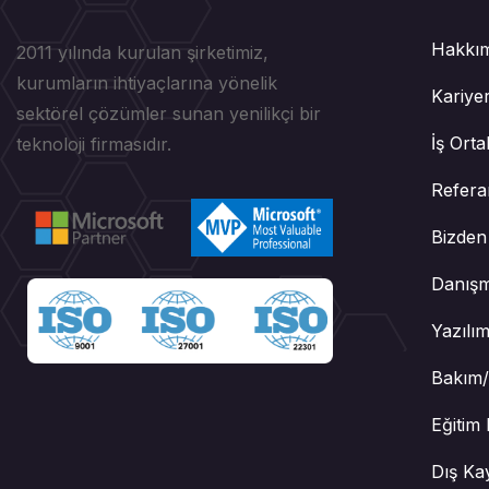
Hakkı
2011 yılında kurulan şirketimiz,
kurumların ihtiyaçlarına yönelik
Kariye
sektörel çözümler sunan yenilikçi bir
İş Orta
teknoloji firmasıdır.
Refera
Bizden
Danışm
Yazılım
Bakım/
Eğitim 
Dış Ka