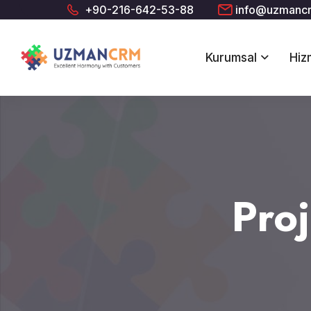
+90-216-642-53-88
info@uzmanc
Kurumsal
Hiz
Pro