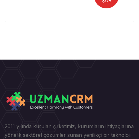
ŞUB
2011 yılında kurulan şirketimiz, kurumların ihtiyaçlarına
yönelik sektörel çözümler sunan yenilikçi bir teknoloji