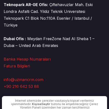
Teknopark AR-GE Ofis:
Çiftehavuzlar Mah. Eski
Londra Asfalti Cad. Yildiz Teknik Universitesi
Teknopark C1 Blok No:110A Esenler / Istanbul /
Türkiye
Dubai Ofis :
Meydan FreeZone Nad Al Sheba 1 –
Dubai – United Arab Emirates
Banka Hesap Numaraları
Fatura Bilgileri
info@uzmancrm.com
+90 216 642 53 88
İnternet sitemizde çerezler vasıtasıyla kişisel verileriniz
işlenmektedir.
Kişiselleştir
butonu ile erişebileceğiniz Çerez
Yönetim Paneli üzerinden her zaman tercihlerinizi