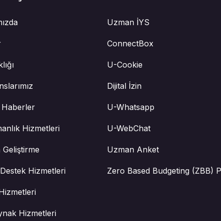
mızda
Uzman İYS
r
ConnectBox
klığı
U-Cookie
nslarımız
Dijital İzin
 Haberler
U-Whatsapp
anlık Hizmetleri
U-WebChat
 Geliştirme
Uzman Anket
Destek Hizmetleri
Zero Based Budgeting (ZBB) P
Hizmetleri
ynak Hizmetleri