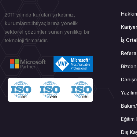
Hakkı
2011 yılında kurulan şirketimiz,
kurumların ihtiyaçlarına yönelik
Kariye
sektörel çözümler sunan yenilikçi bir
İş Orta
teknoloji firmasıdır.
Refera
Bizden
Danışm
Yazılım
Bakım/
Eğitim 
Dış Ka