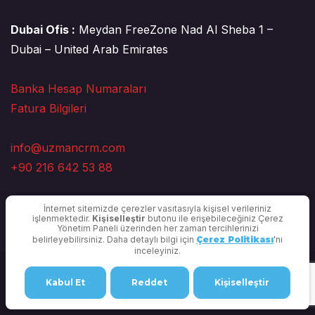
Dubai Ofis :
Meydan FreeZone Nad Al Sheba 1 –
Dubai – United Arab Emirates
Banka Hesap Numaraları
Fatura Bilgileri
info@uzmancrm.com
+90 216 642 53 88
İnternet sitemizde çerezler vasıtasıyla kişisel verileriniz
işlenmektedir.
Kişiselleştir
butonu ile erişebileceğiniz Çerez
Yönetim Paneli üzerinden her zaman tercihlerinizi
belirleyebilirsiniz. Daha detaylı bilgi için
Çerez Politikası
'nı
inceleyiniz.
Copyright © 2025 Uzman CRM |
Gizlilik Politikası
Kabul Et
Reddet
Kişiselleştir