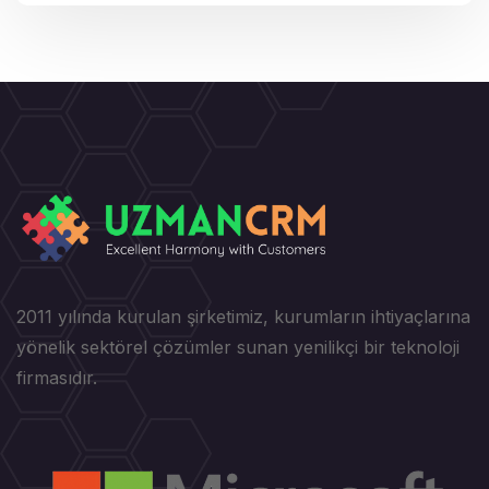
2011 yılında kurulan şirketimiz, kurumların ihtiyaçlarına
yönelik sektörel çözümler sunan yenilikçi bir teknoloji
firmasıdır.