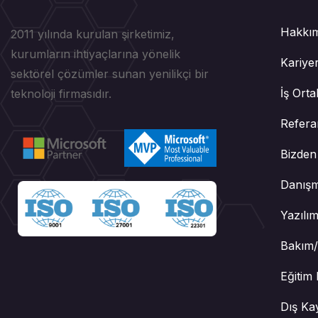
Hakkı
2011 yılında kurulan şirketimiz,
kurumların ihtiyaçlarına yönelik
Kariye
sektörel çözümler sunan yenilikçi bir
İş Orta
teknoloji firmasıdır.
Refera
Bizden
Danışm
Yazılım
Bakım/
Eğitim 
Dış Ka