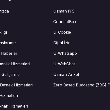
mızda
Uzman İYS
r
ConnectBox
klığı
U-Cookie
nslarımız
Dijital İzin
 Haberler
U-Whatsapp
anlık Hizmetleri
U-WebChat
 Geliştirme
Uzman Anket
Destek Hizmetleri
Zero Based Budgeting (ZBB) P
Hizmetleri
ynak Hizmetleri