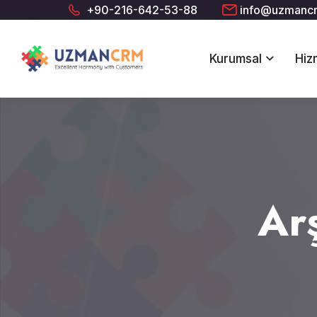
+90-216-642-53-88
info@uzmanc
Kurumsal
Hiz
Ar