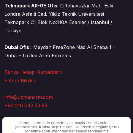
Teknopark AR-GE Ofis:
Çiftehavuzlar Mah. Eski
Londra Asfalti Cad. Yildiz Teknik Universitesi
Teknopark C1 Blok No:110A Esenler / Istanbul /
Türkiye
Dubai Ofis :
Meydan FreeZone Nad Al Sheba 1 –
Dubai – United Arab Emirates
Banka Hesap Numaraları
Fatura Bilgileri
info@uzmancrm.com
+90 216 642 53 88
İnternet sitemizde çerezler vasıtasıyla kişisel verileriniz
işlenmektedir.
Kişiselleştir
butonu ile erişebileceğiniz Çerez
Yönetim Paneli üzerinden her zaman tercihlerinizi