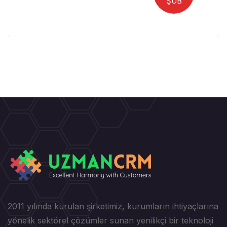
ŞUB
2011 yılında kurulan şirketimiz, kurumların ihtiyaçlarına
yönelik sektörel çözümler sunan yenilikçi bir teknoloji