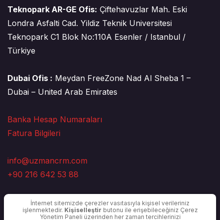
Teknopark AR-GE Ofis:
Çiftehavuzlar Mah. Eski
Londra Asfalti Cad. Yildiz Teknik Universitesi
Teknopark C1 Blok No:110A Esenler / Istanbul /
Türkiye
Dubai Ofis :
Meydan FreeZone Nad Al Sheba 1 –
Dubai – United Arab Emirates
Banka Hesap Numaraları
Fatura Bilgileri
info@uzmancrm.com
+90 216 642 53 88
İnternet sitemizde çerezler vasıtasıyla kişisel verileriniz
işlenmektedir.
Kişiselleştir
butonu ile erişebileceğiniz Çerez
Yönetim Paneli üzerinden her zaman tercihlerinizi