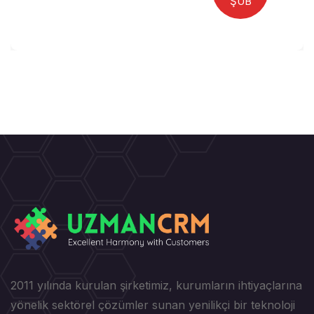
ŞUB
2011 yılında kurulan şirketimiz, kurumların ihtiyaçlarına
yönelik sektörel çözümler sunan yenilikçi bir teknoloji