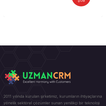
ŞUB
2011 yılında kurulan şirketimiz, kurumların ihtiyaçlarına
yönelik sektörel çözümler sunan yenilikçi bir teknoloji