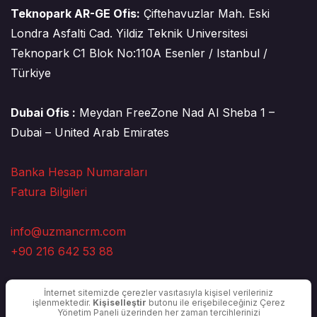
Teknopark AR-GE Ofis:
Çiftehavuzlar Mah. Eski
Londra Asfalti Cad. Yildiz Teknik Universitesi
Teknopark C1 Blok No:110A Esenler / Istanbul /
Türkiye
Dubai Ofis :
Meydan FreeZone Nad Al Sheba 1 –
Dubai – United Arab Emirates
Banka Hesap Numaraları
Fatura Bilgileri
info@uzmancrm.com
+90 216 642 53 88
İnternet sitemizde çerezler vasıtasıyla kişisel verileriniz
işlenmektedir.
Kişiselleştir
butonu ile erişebileceğiniz Çerez
Yönetim Paneli üzerinden her zaman tercihlerinizi