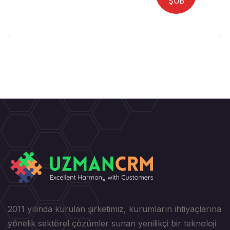
ŞUB
2011 yılında kurulan şirketimiz, kurumların ihtiyaçlarına
yönelik sektörel çözümler sunan yenilikçi bir teknoloji