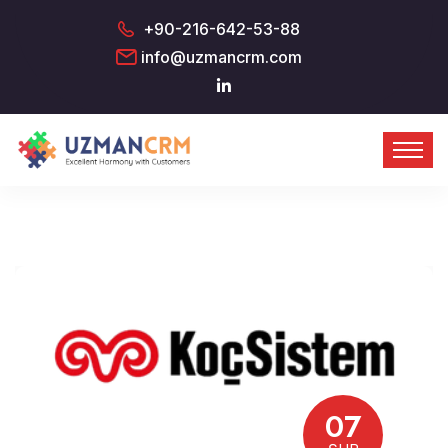
+90-216-642-53-88
info@uzmancrm.com
07