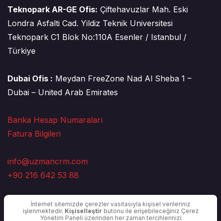
Teknopark AR-GE Ofis:
Çiftehavuzlar Mah. Eski
Londra Asfalti Cad. Yildiz Teknik Universitesi
Teknopark C1 Blok No:110A Esenler / Istanbul /
Türkiye
Dubai Ofis :
Meydan FreeZone Nad Al Sheba 1 –
Dubai – United Arab Emirates
Banka Hesap Numaraları
Fatura Bilgileri
info@uzmancrm.com
+90 216 642 53 88
İnternet sitemizde çerezler vasıtasıyla kişisel verileriniz
işlenmektedir.
Kişiselleştir
butonu ile erişebileceğiniz Çerez
Yönetim Paneli üzerinden her zaman tercihlerinizi