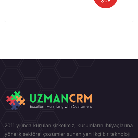
ŞUB
2011 yılında kurulan şirketimiz, kurumların ihtiyaçlarına
yönelik sektörel çözümler sunan yenilikçi bir teknoloji