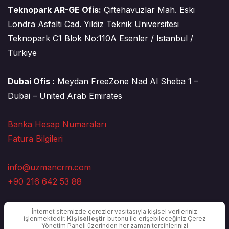
Teknopark AR-GE Ofis:
Çiftehavuzlar Mah. Eski
Londra Asfalti Cad. Yildiz Teknik Universitesi
Teknopark C1 Blok No:110A Esenler / Istanbul /
Türkiye
Dubai Ofis :
Meydan FreeZone Nad Al Sheba 1 –
Dubai – United Arab Emirates
Banka Hesap Numaraları
Fatura Bilgileri
info@uzmancrm.com
+90 216 642 53 88
İnternet sitemizde çerezler vasıtasıyla kişisel verileriniz
işlenmektedir.
Kişiselleştir
butonu ile erişebileceğiniz Çerez
Yönetim Paneli üzerinden her zaman tercihlerinizi